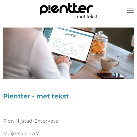
Ga
direct
naar
de
hoofdinhoud
Pientter - met tekst
Pien Nijstad-Exterkate
Meijerskamp 7